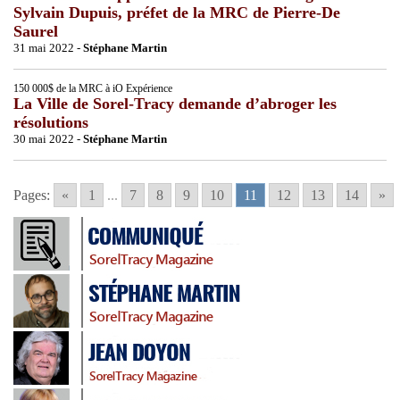
Sylvain Dupuis, préfet de la MRC de Pierre-De
Saurel
31 mai 2022 -
Stéphane Martin
150 000$ de la MRC à iO Expérience
La Ville de Sorel-Tracy demande d’abroger les
résolutions
30 mai 2022 -
Stéphane Martin
Pages:
«
1
...
7
8
9
10
11
12
13
14
»