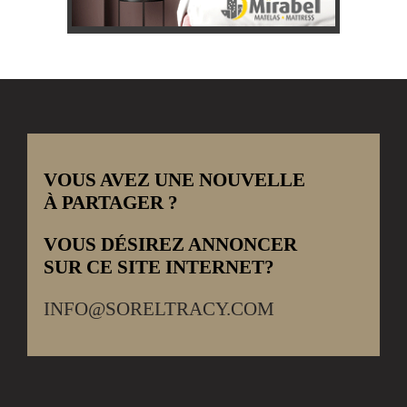
VOUS AVEZ UNE NOUVELLE
À PARTAGER ?
VOUS DÉSIREZ ANNONCER
SUR CE SITE INTERNET?
INFO@SORELTRACY.COM