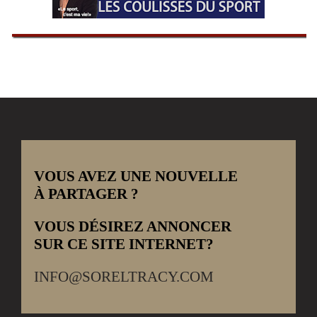
VOUS AVEZ UNE NOUVELLE
À PARTAGER ?
VOUS DÉSIREZ ANNONCER
SUR CE SITE INTERNET?
INFO@SORELTRACY.COM