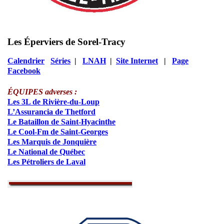
Les Éperviers de Sorel-Tracy
Calendrier
Séries
|
LNAH
|
Site Internet
|
Page
Facebook
ÉQUIPES adverses :
Les 3L de Rivière-du-Loup
L’Assurancia de Thetford
Le Bataillon de Saint-Hyacinthe
Le Cool-Fm de Saint-Georges
Les Marquis de Jonquière
Le National de Québec
Les Pétroliers de Laval