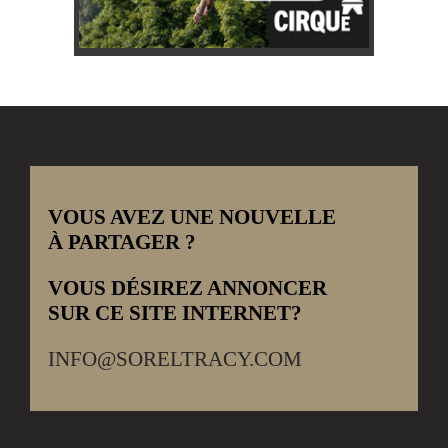
VOUS AVEZ UNE NOUVELLE
À PARTAGER ?
VOUS DÉSIREZ ANNONCER
SUR CE SITE INTERNET?
INFO@SORELTRACY.COM