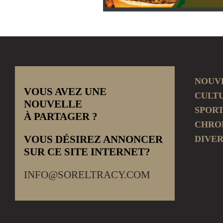
NOUV
VOUS AVEZ UNE
CULT
NOUVELLE
SPOR
À PARTAGER ?
CHRO
VOUS DÉSIREZ ANNONCER
DIVER
SUR CE SITE INTERNET?
INFO@SORELTRACY.COM