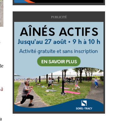
PUBLICITÉ
é
le
 à
a