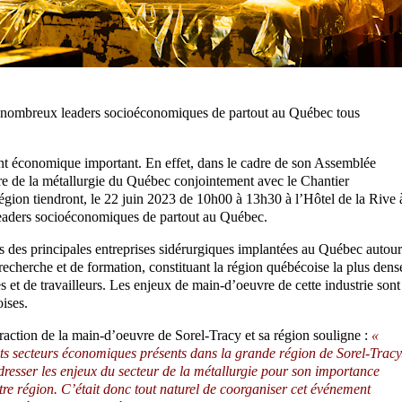
 de nombreux leaders socioéconomiques de partout au Québec tous
nt économique important. En effet, dans le cadre de son Assemblée
re de la métallurgie du Québec conjointement avec le Chantier
région tiendront, le 22 juin 2023 de 10h00 à 13h30 à l’Hôtel de la Rive 
eaders socioéconomiques de partout au Québec.
s des principales entreprises sidérurgiques implantées au Québec autour
echerche et de formation, constituant la région québécoise la plus dens
 et de travailleurs. Les enjeux de main-d’oeuvre de cette industrie sont
ises.
traction de la main-d’oeuvre de Sorel-Tracy et sa région souligne :
«
ts secteurs économiques présents dans la grande région de Sorel-Tracy
d’adresser les enjeux du secteur de la métallurgie pour son importance
re région. C’était donc tout naturel de coorganiser cet événement