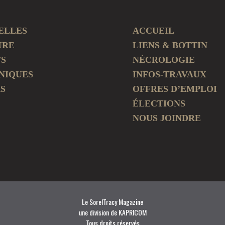
ELLES
ACCUEIL
URE
LIENS & BOTTIN
TS
NÉCROLOGIE
NIQUES
INFOS-TRAVAUX
S
OFFRES D’EMPLOI
ÉLECTIONS
NOUS JOINDRE
Le SorelTracy Magazine
une division de KAPRICOM
Tous droits réservés