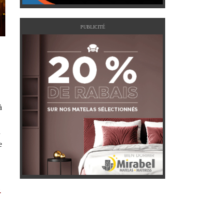
PUBLICITÉ
à
e
.