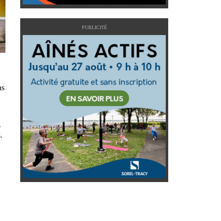
PUBLICITÉ
as
s
.