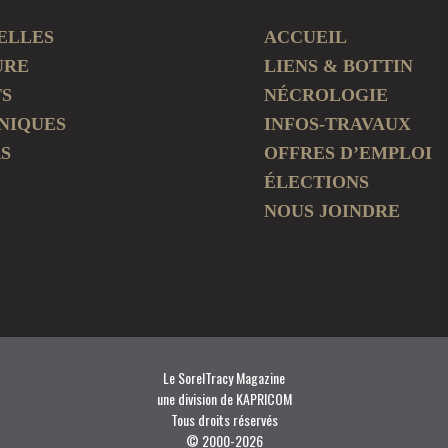
ELLES
ACCUEIL
URE
LIENS & BOTTIN
TS
NÉCROLOGIE
NIQUES
INFOS-TRAVAUX
S
OFFRES D’EMPLOI
ÉLECTIONS
NOUS JOINDRE
Le SorelTracy Magazine
une division de KAPRICOM
Tous droits réservés
© 2000-
2026