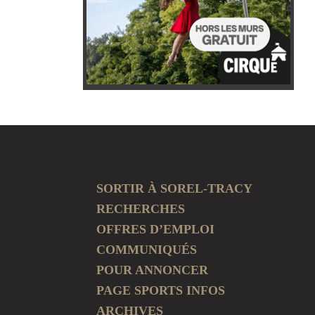
SORTIR À SOREL-TRACY
RECHERCHES
OFFRES D’EMPLOI
COMMUNIQUÉS
POUR ANNONCER
PAGE SPORTS INFOS
ARCHIVES