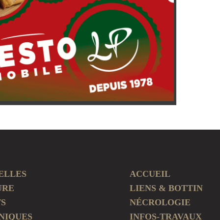
ELLES
ACCUEIL
URE
LIENS & BOTTIN
TS
NÉCROLOGIE
NIQUES
INFOS-TRAVAUX