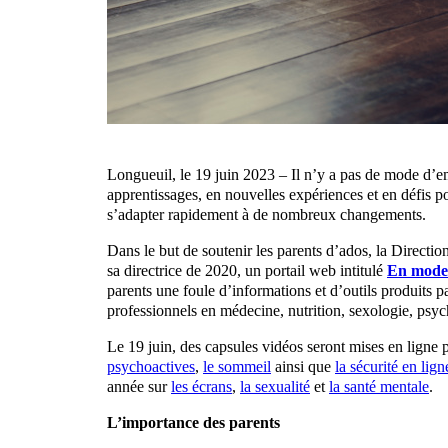
Longueuil, le 19 juin 2023 – Il n’y a pas de mode d’em
apprentissages, en nouvelles expériences et en défis pou
s’adapter rapidement à de nombreux changements.
Dans le but de soutenir les parents d’ados, la Directio
sa directrice de 2020, un portail web intitulé
En mode
parents une foule d’informations et d’outils produits
professionnels en médecine, nutrition, sexologie, psycho
Le 19 juin, des capsules vidéos seront mises en ligne 
psychoactives
,
le sommeil
ainsi que
la sécurité en lign
année sur
les écrans
,
la sexualité
et
la santé mentale
.
L’importance des parents