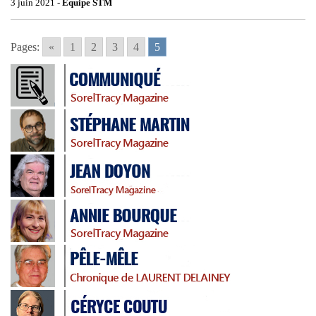
3 juin 2021 -
Équipe STM
Pages:
«
1
2
3
4
5