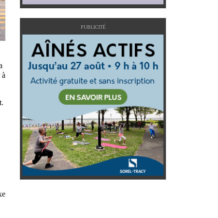
PUBLICITÉ
a
 à
t.
xe