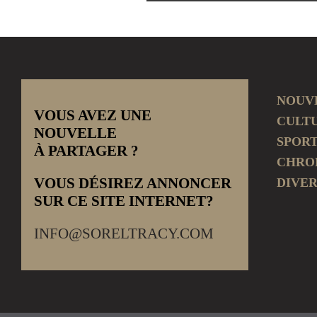
NOUV
VOUS AVEZ UNE
CULT
NOUVELLE
SPOR
À PARTAGER ?
CHRO
VOUS DÉSIREZ ANNONCER
DIVER
SUR CE SITE INTERNET?
INFO@SORELTRACY.COM