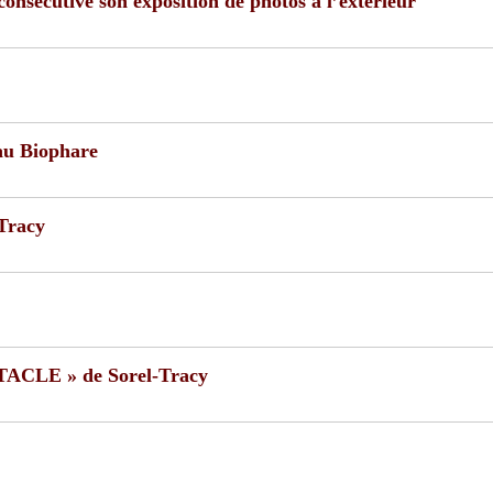
onsécutive son exposition de photos à l’extérieur
 au Biophare
-Tracy
TACLE » de Sorel-Tracy