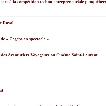
stes à la compétition techno-entrepreneuriale panquébéco
rc Royal
 de « Cegeps en spectacle »
m des Aventuriers Voyageurs au Cinéma Saint-Laurent
nd