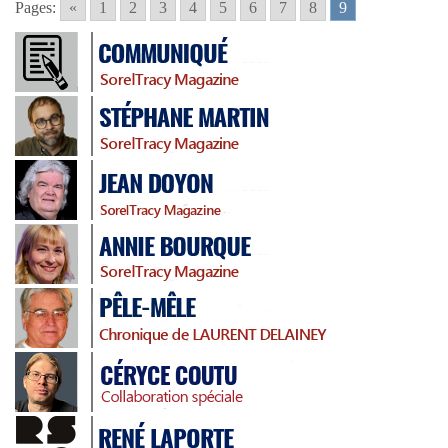
Pages:
«
1
2
3
4
5
6
7
8
9