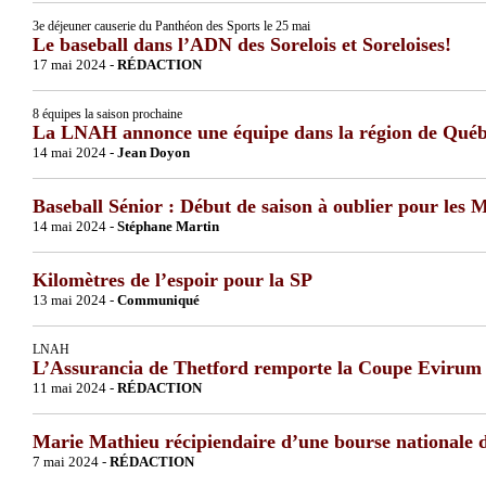
3e déjeuner causerie du Panthéon des Sports le 25 mai
Le baseball dans l’ADN des Sorelois et Soreloises!
17 mai 2024 -
RÉDACTION
8 équipes la saison prochaine
La LNAH annonce une équipe dans la région de Qué
14 mai 2024 -
Jean Doyon
Baseball Sénior : Début de saison à oublier pour les 
14 mai 2024 -
Stéphane Martin
Kilomètres de l’espoir pour la SP
13 mai 2024 -
Communiqué
LNAH
L’Assurancia de Thetford remporte la Coupe Evirum 
11 mai 2024 -
RÉDACTION
Marie Mathieu récipiendaire d’une bourse nationale de
7 mai 2024 -
RÉDACTION