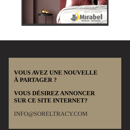
VOUS AVEZ UNE NOUVELLE
À PARTAGER ?
VOUS DÉSIREZ ANNONCER
SUR CE SITE INTERNET?
INFO@SORELTRACY.COM