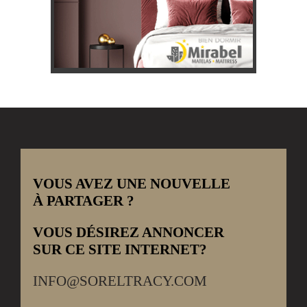
VOUS AVEZ UNE NOUVELLE
À PARTAGER ?
VOUS DÉSIREZ ANNONCER
SUR CE SITE INTERNET?
INFO@SORELTRACY.COM