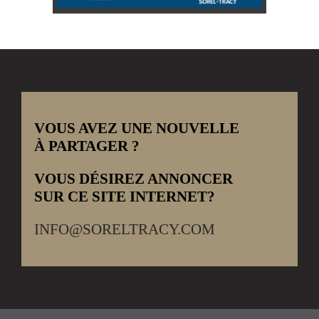
VOUS AVEZ UNE NOUVELLE
À PARTAGER ?
VOUS DÉSIREZ ANNONCER
SUR CE SITE INTERNET?
INFO@SORELTRACY.COM