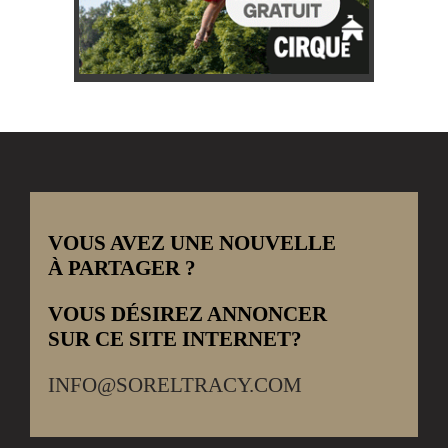
VOUS AVEZ UNE NOUVELLE
À PARTAGER ?
VOUS DÉSIREZ ANNONCER
SUR CE SITE INTERNET?
INFO@SORELTRACY.COM