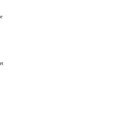
se
et