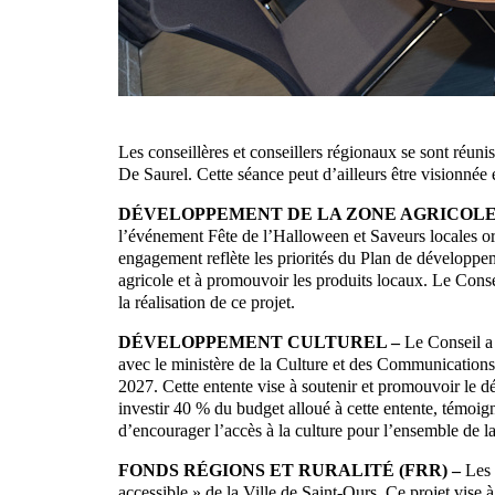
Les conseillères et conseillers régionaux se sont réun
De Saurel. Cette séance peut d’ailleurs être visionnée e
DÉVELOPPEMENT DE LA ZONE AGRICOLE
l’événement Fête de l’Halloween et Saveurs locales or
engagement reflète les priorités du Plan de développe
agricole et à promouvoir les produits locaux. Le Consei
la réalisation de ce projet.
DÉVELOPPEMENT CULTUREL –
Le Conseil a
avec le ministère de la Culture et des Communication
2027. Cette entente vise à soutenir et promouvoir le d
investir 40 % du budget alloué à cette entente, témoigna
d’encourager l’accès à la culture pour l’ensemble de l
FONDS RÉGIONS ET RURALITÉ (FRR) –
Les 
accessible » de la Ville de Saint-Ours. Ce projet vise 