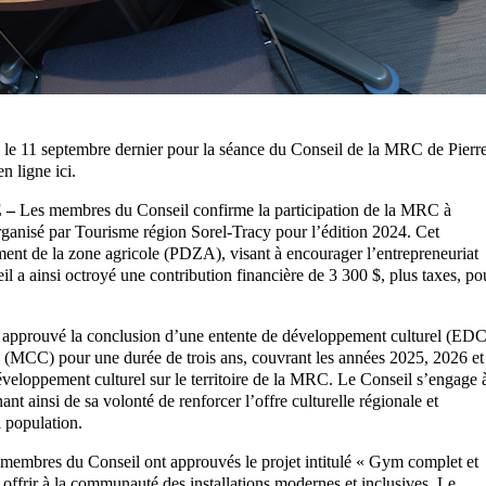
is le 11 septembre dernier pour la séance du Conseil de la MRC de Pierr
n ligne ici.
 –
Les membres du Conseil confirme la participation de la MRC à
ganisé par Tourisme région Sorel-Tracy pour l’édition 2024. Cet
ment de la zone agricole (PDZA), visant à encourager l’entrepreneuriat
l a ainsi octroyé une contribution financière de 3 300 $, plus taxes, po
 approuvé la conclusion d’une entente de développement culturel (EDC
s (MCC) pour une durée de trois ans, couvrant les années 2025, 2026 et
éveloppement culturel sur le territoire de la MRC. Le Conseil s’engage 
nt ainsi de sa volonté de renforcer l’offre culturelle régionale et
a population.
membres du Conseil ont approuvés le projet intitulé « Gym complet et
à offrir à la communauté des installations modernes et inclusives. Le