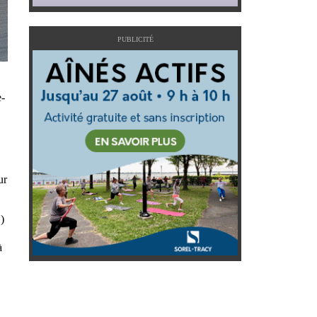
PUBLICITÉ
e-
ur
)
à