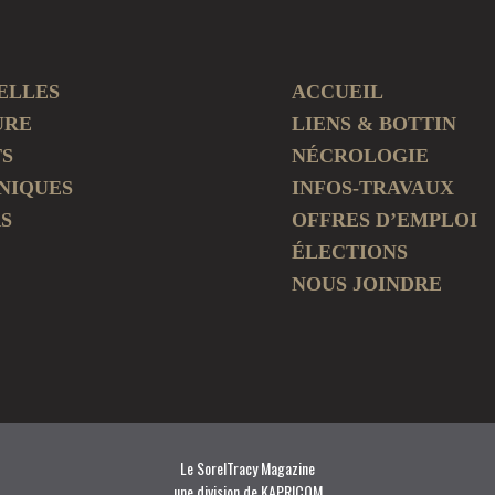
ELLES
ACCUEIL
URE
LIENS & BOTTIN
TS
NÉCROLOGIE
NIQUES
INFOS-TRAVAUX
S
OFFRES D’EMPLOI
ÉLECTIONS
NOUS JOINDRE
Le SorelTracy Magazine
une division de KAPRICOM