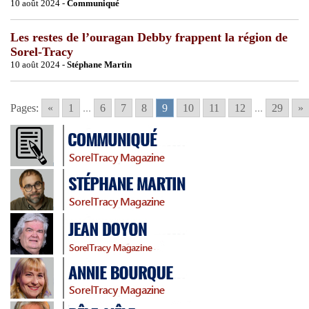
10 août 2024 -
Communiqué
Les restes de l’ouragan Debby frappent la région de
Sorel-Tracy
10 août 2024 -
Stéphane Martin
Pages:
«
1
...
6
7
8
9
10
11
12
...
29
»