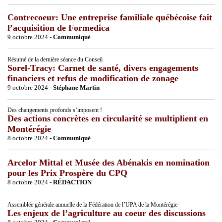
Contrecoeur: Une entreprise familiale québécoise fait
l’acquisition de Formedica
9 octobre 2024 -
Communiqué
Résumé de la dernière séance du Conseil
Sorel-Tracy: Carnet de santé, divers engagements
financiers et refus de modification de zonage
9 octobre 2024 -
Stéphane Martin
Des changements profonds s’imposent !
Des actions concrètes en circularité se multiplient en
Montérégie
8 octobre 2024 -
Communiqué
Arcelor Mittal et Musée des Abénakis en nomination
pour les Prix Prospère du CPQ
8 octobre 2024 -
RÉDACTION
Assemblée générale annuelle de la Fédération de l’UPA de la Montérégie
Les enjeux de l’agriculture au coeur des discussions