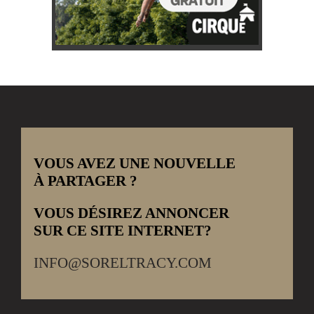
VOUS AVEZ UNE NOUVELLE
À PARTAGER ?
VOUS DÉSIREZ ANNONCER
SUR CE SITE INTERNET?
INFO@SORELTRACY.COM