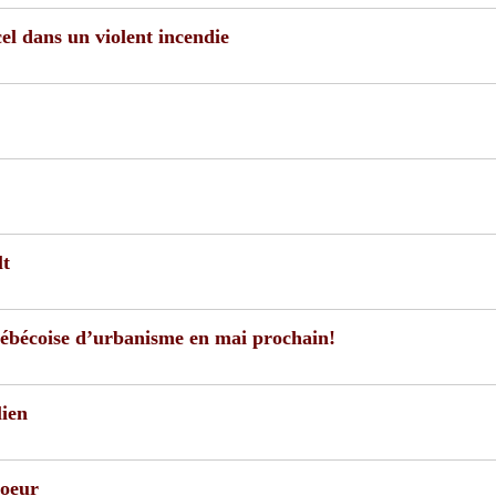
l dans un violent incendie
lt
québécoise d’urbanisme en mai prochain!
lien
coeur