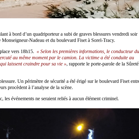
nt à bord d’un quadriporteur a subi de graves blessures vendredi soir
ue Monseigneur-Nadeau et du boulevard Fiset à Sorel-Tracy.
r place vers 18h15.
« Selon les premières informations, le conducteur d
é percuté au même moment par le camion. La victime a été conduite au
qui laissent craindre pour sa vie »
, rapporte le porte-parole de la Sûreté
essure. Un périmètre de sécurité a été érigé sur le boulevard Fiset entr
urs procèdent à l’analyse de la scène.
, les événements ne seraient reliés à aucun élément criminel.