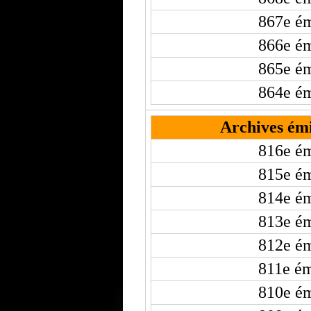
867e ém
866e ém
865e ém
864e ém
Archives émi
816e ém
815e ém
814e ém
813e ém
812e ém
811e ém
810e ém