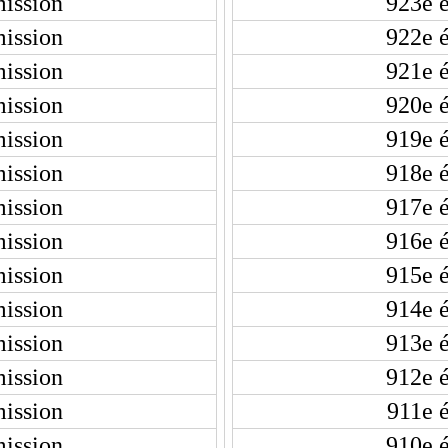
ission
923e 
ission
922e 
ission
921e 
ission
920e 
ission
919e 
ission
918e 
ission
917e 
ission
916e 
ission
915e 
ission
914e 
ission
913e 
ission
912e 
ission
911e 
ission
910e 