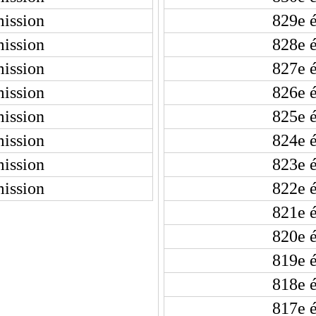
ission
829e 
ission
828e 
ission
827e 
ission
826e 
ission
825e 
ission
824e 
ission
823e 
ission
822e 
821e 
820e 
819e 
818e 
817e 