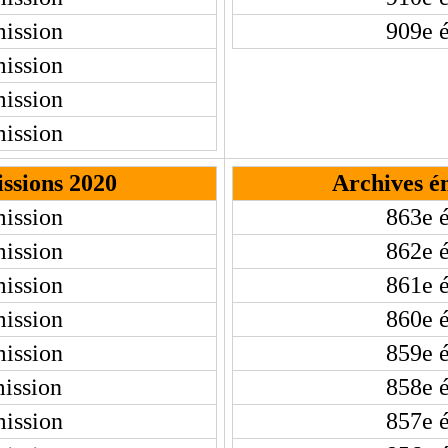
ission
909e 
ission
ission
ission
ssions 2020
Archives é
ission
863e 
ission
862e 
ission
861e 
ission
860e 
ission
859e 
ission
858e 
ission
857e 