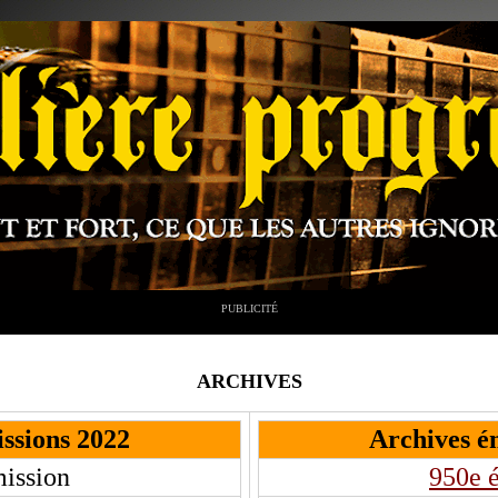
PUBLICITÉ
ARCHIVES
ssions 2022
Archives é
ission
950e 