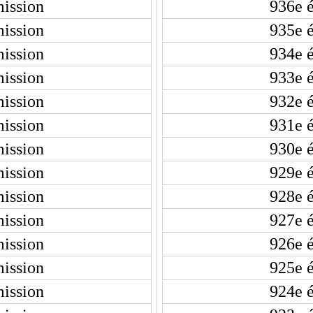
ission
936e 
ission
935e 
ission
934e 
ission
933e 
ission
932e 
ission
931e 
ission
930e 
ission
929e 
ission
928e 
ission
927e 
ission
926e 
ission
925e 
ission
924e 