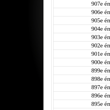
907e ém
906e ém
905e ém
904e ém
903e ém
902e ém
901e ém
900e ém
899e ém
898e ém
897e ém
896e ém
895e ém