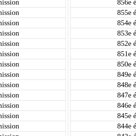
ission
856e 
ission
855e 
ission
854e 
ission
853e 
ission
852e 
ission
851e 
ission
850e 
ission
849e 
ission
848e 
ission
847e 
ission
846e 
ission
845e 
ission
844e 