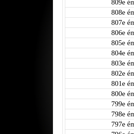
809e ém
808e ém
807e ém
806e ém
805e ém
804e ém
803e ém
802e ém
801e ém
800e ém
799e ém
798e ém
797e ém