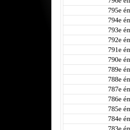
796e ém
795e ém
794e ém
793e ém
792e ém
791e ém
790e ém
789e ém
788e ém
787e ém
786e ém
785e ém
784e ém
783e ém