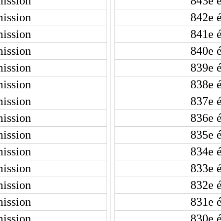
ission
843e 
ission
842e 
ission
841e 
ission
840e 
ission
839e 
ission
838e 
ission
837e 
ission
836e 
ission
835e 
ission
834e 
ission
833e 
ission
832e 
ission
831e 
ission
830e 