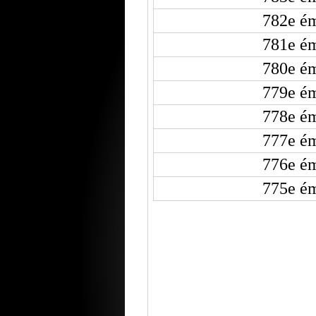
782e ém
781e ém
780e ém
779e ém
778e ém
777e ém
776e ém
775e ém