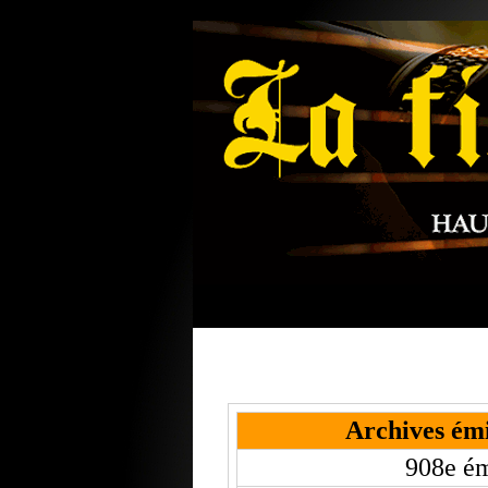
Archives émi
908e ém