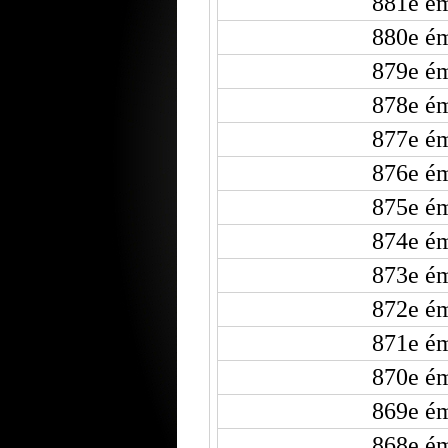
881e ém
880e ém
879e ém
878e ém
877e ém
876e ém
875e ém
874e ém
873e ém
872e ém
871e ém
870e ém
869e ém
868e ém