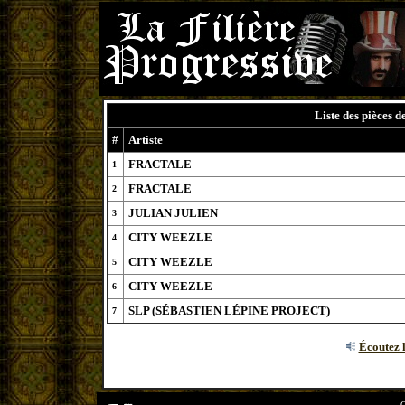
Liste des pièces d
#
Artiste
FRACTALE
1
FRACTALE
2
JULIAN JULIEN
3
CITY WEEZLE
4
CITY WEEZLE
5
CITY WEEZLE
6
SLP (SÉBASTIEN LÉPINE PROJECT)
7
Écoutez l
C