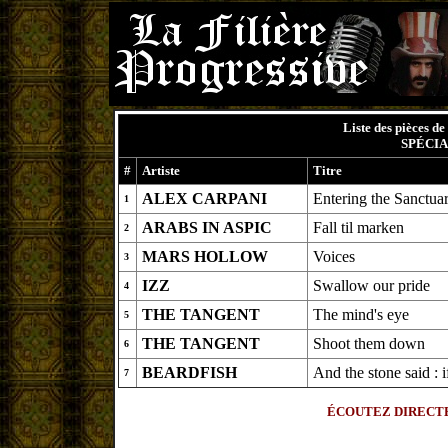
Liste des pièces d
SPÉCIA
#
Artiste
Titre
ALEX CARPANI
Entering the Sanctua
1
ARABS IN ASPIC
Fall til marken
2
MARS HOLLOW
Voices
3
IZZ
Swallow our pride
4
THE TANGENT
The mind's eye
5
THE TANGENT
Shoot them down
6
BEARDFISH
And the stone said : i
7
ÉCOUTEZ DIRECTE