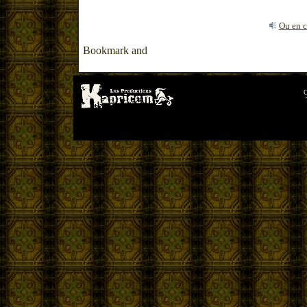
Ou en c
C