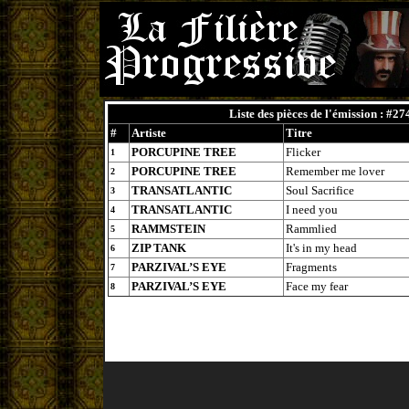
Liste des pièces de l'émission : #27
#
Artiste
Titre
PORCUPINE TREE
Flicker
1
PORCUPINE TREE
Remember me lover
2
TRANSATLANTIC
Soul Sacrifice
3
TRANSATLANTIC
I need you
4
RAMMSTEIN
Rammlied
5
ZIP TANK
It's in my head
6
PARZIVAL’S EYE
Fragments
7
PARZIVAL’S EYE
Face my fear
8