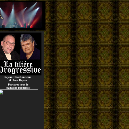
Réjean Charbonneau
& Jean Doyon
Procurez-vous le
magazine progressif