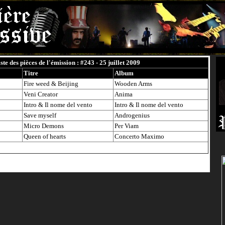
ste des pièces de l'émission : #243 - 25 juillet 2009
Titre
Album
Fire weed & Beijing
Wooden Arms
Veni Creator
Anima
Intro & Il nome del vento
Intro & Il nome del vento
Save myself
Androgenius
Micro Demons
Per Viam
Queen of hearts
Concerto Maximo