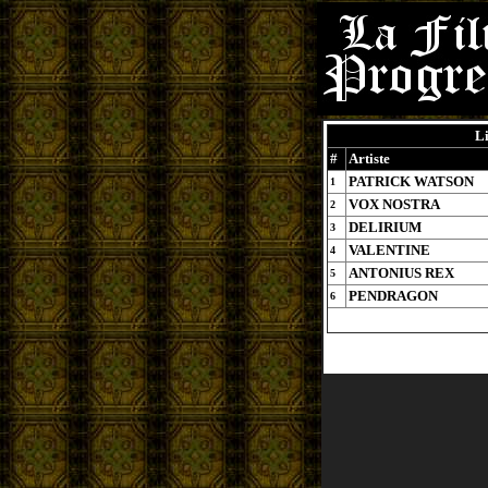
Li
#
Artiste
PATRICK WATSON
1
VOX NOSTRA
2
DELIRIUM
3
VALENTINE
4
ANTONIUS REX
5
PENDRAGON
6