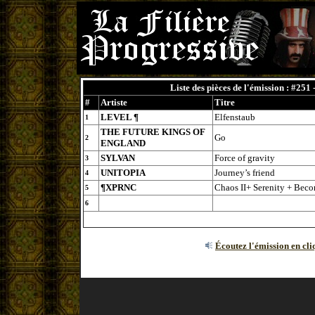
Liste des pièces de l'émission : #251
#
Artiste
Titre
LEVEL ¶
Elfenstaub
1
THE FUTURE KINGS OF
Go
2
ENGLAND
SYLVAN
Force of gravity
3
UNITOPIA
Journey’s friend
4
¶XPRNC
Chaos II+ Serenity + Bec
5
6
Écoutez l'émission en cli