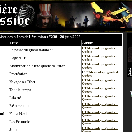
iste des pièces de l'émission : #238 - 20 juin 2009
Titre
Album
L'Ultime rock-progressif du
La passe du grand flambeau
Québec
L'Ultime rock-progressif du
L'âge d'Or
Québec
L'Ultime rock-progressif du
Abomination d'une quarte de triton
Québec
L
L'Ultime rock-progressif du
Précréation
Québec
L'Ultime rock-progressif du
Voyage au Tibet
Québec
L'Ultime rock-progressif du
Tout le temps
Québec
L'Ultime rock-progressif du
Liberté
Québec
L'Ultime rock-progressif du
Résurrection
Québec
L'Ultime rock-progressif du
and
Yama Nekh
Québec
L'Ultime rock-progressif du
Les Pétoncles
Québec
L'Ultime rock-progressif du
J'un oeil
Québec