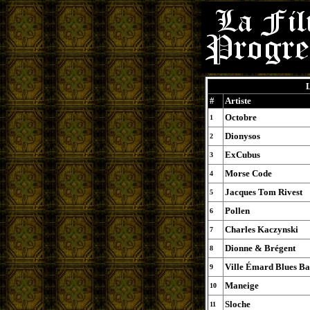
L
#
Artiste
Octobre
1
Dionysos
2
ExCubus
3
Morse Code
4
Jacques Tom Rivest
5
Pollen
6
Charles Kaczynski
7
Dionne & Brégent
8
Ville Émard Blues B
9
Maneige
10
Sloche
11