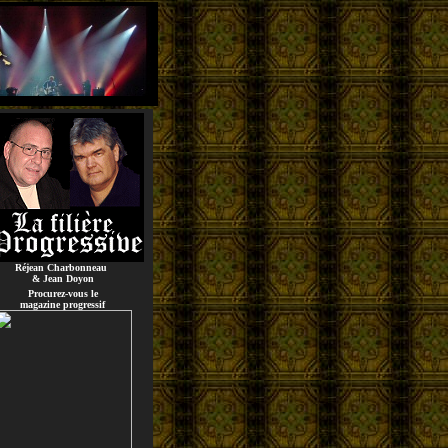
Réjean Charbonneau
& Jean Doyon
Procurez-vous le
magazine progressif