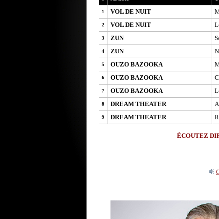
VOL DE NUIT
M
1
VOL DE NUIT
L
2
ZUN
S
3
ZUN
N
4
OUZO BAZOOKA
M
5
OUZO BAZOOKA
C
6
OUZO BAZOOKA
L
7
DREAM THEATER
A
8
DREAM THEATER
R
9
ÉCOUTEZ DIR
O