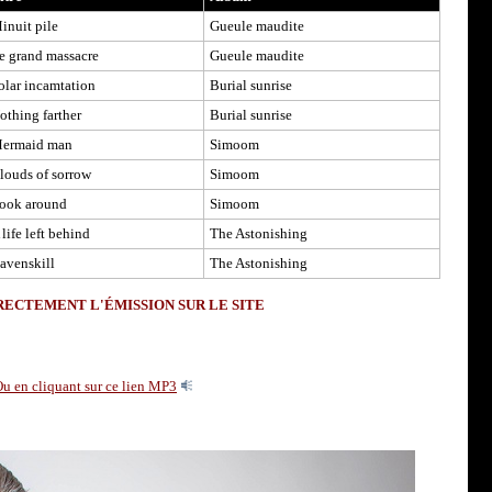
inuit pile
Gueule maudite
e grand massacre
Gueule maudite
olar incamtation
Burial sunrise
othing farther
Burial sunrise
ermaid man
Simoom
louds of sorrow
Simoom
ook around
Simoom
 life left behind
The Astonishing
avenskill
The Astonishing
ECTEMENT L'ÉMISSION SUR LE SITE
u en cliquant sur ce lien MP3