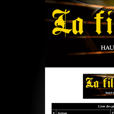
Liste des p
#
Artiste
T