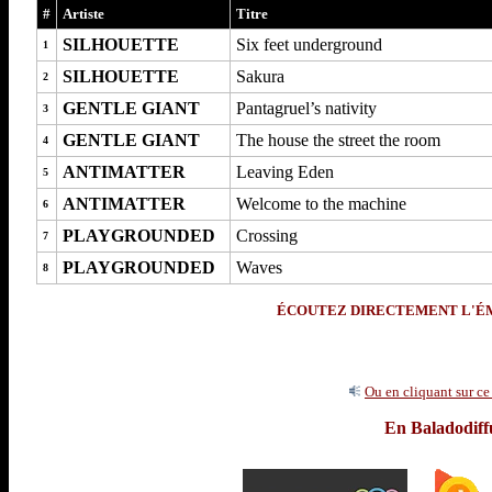
#
Artiste
Titre
SILHOUETTE
Six feet underground
1
SILHOUETTE
Sakura
2
GENTLE GIANT
Pantagruel’s nativity
3
GENTLE GIANT
The house the street the room
4
ANTIMATTER
Leaving Eden
5
ANTIMATTER
Welcome to the machine
6
PLAYGROUNDED
Crossing
7
PLAYGROUNDED
Waves
8
ÉCOUTEZ DIRECTEMENT L'ÉMI
Ou en cliquant sur c
En Baladodiff