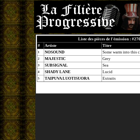
Liste des pièces de l'émission : #27
#
Artiste
Titre
NOSOUND
Some warm into this c
1
MAJESTIC
Grey
2
SUBSIGNAL
Sea
3
SHADY LANE
Lucid
4
TAIPUVA LUOTISUORA
Extraits
5