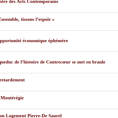
entre des Arts Contemporains
Ensemble, tissons l’espoir »
 opportunité économique éphémère
queduc de l’histoire de Contrecœur se met en branle
 retardement
a Montérégie
ion Logement Pierre-De Saurel