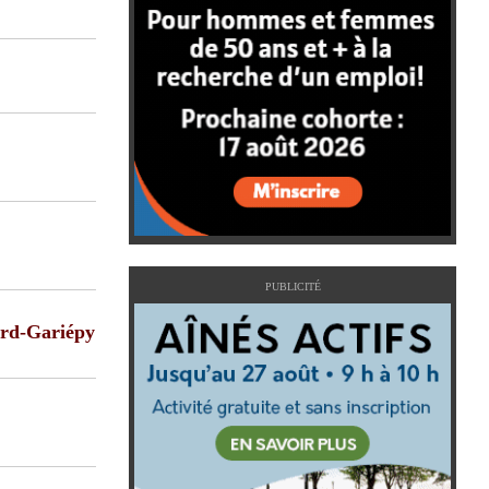
PUBLICITÉ
ard-Gariépy