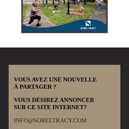
VOUS AVEZ UNE NOUVELLE
À PARTAGER ?
VOUS DÉSIREZ ANNONCER
SUR CE SITE INTERNET?
INFO@SORELTRACY.COM