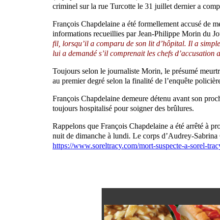
criminel sur la rue Turcotte le 31 juillet dernier a com
François Chapdelaine a été formellement accusé de me
informations recueillies par Jean-Philippe Morin du J
fil, lorsqu’il a comparu de son lit d’hôpital. Il a si
lui a demandé s’il comprenait les chefs d’accusation au
Toujours selon le journaliste Morin, le présumé meurtr
au premier degré selon la finalité de l’enquête policièr
François Chapdelaine demeure détenu avant son prochai
toujours hospitalisé pour soigner des brûlures.
Rappelons que François Chapdelaine a été arrêté à prox
nuit de dimanche à lundi. Le corps d’Audrey-Sabrina G
https://www.soreltracy.com/mort-suspecte-a-sorel-trac