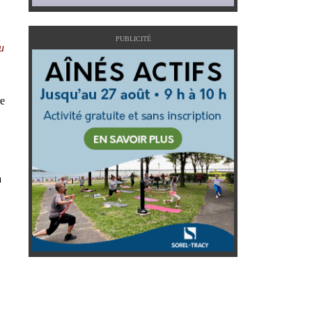
PUBLICITÉ
u
re
a