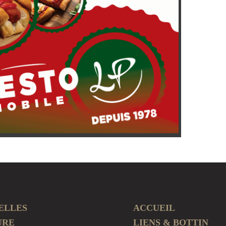
ELLES
ACCUEIL
URE
LIENS & BOTTIN