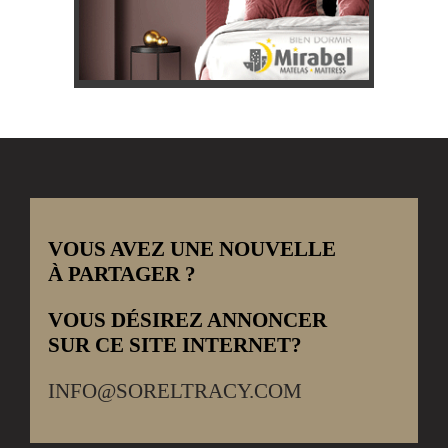
VOUS AVEZ UNE NOUVELLE
À PARTAGER ?
VOUS DÉSIREZ ANNONCER
SUR CE SITE INTERNET?
INFO@SORELTRACY.COM