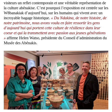
visiteurs un reflet contemporain et une véritable représentation de
la culture abénakise. C’est pourquoi l’exposition est centrée sur les
W8banakiak d’aujourd’hui, sur les humains qui vivent avec un
incroyable bagage historique.
« Du Ndakina, de notre histoire, de
notre patrimoine, nous avons voulu en faire ressortir les gens
d’aujourd’hui qui portent cette culture de résilience dans leur
coeur et qui la transmettent avec passion aux jeunes générations
»
affirme Helen Watso, présidente du Conseil d’administration du
Musée des Abénakis.