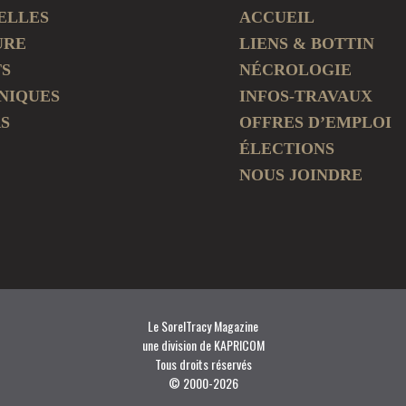
ELLES
ACCUEIL
URE
LIENS & BOTTIN
TS
NÉCROLOGIE
NIQUES
INFOS-TRAVAUX
S
OFFRES D’EMPLOI
ÉLECTIONS
NOUS JOINDRE
Le SorelTracy Magazine
une division de KAPRICOM
Tous droits réservés
© 2000-
2026