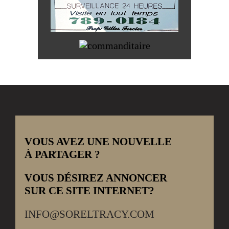
VOUS AVEZ UNE NOUVELLE
À PARTAGER ?
VOUS DÉSIREZ ANNONCER
SUR CE SITE INTERNET?
INFO@SORELTRACY.COM