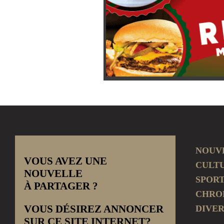
NOUV
VOUS AVEZ UNE
CULT
NOUVELLE
SPOR
À PARTAGER ?
CHRO
VOUS DÉSIREZ ANNONCER
DIVER
SUR CE SITE INTERNET?