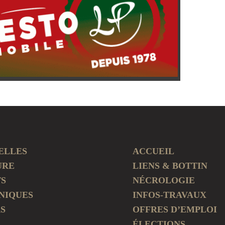
ELLES
ACCUEIL
URE
LIENS & BOTTIN
TS
NÉCROLOGIE
NIQUES
INFOS-TRAVAUX
S
OFFRES D’EMPLOI
ÉLECTIONS