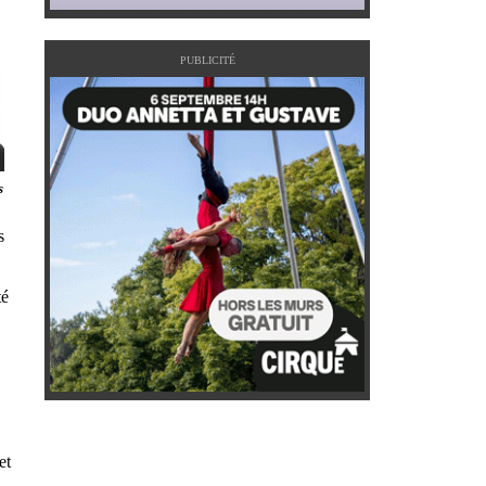
PUBLICITÉ
s
s
té
et