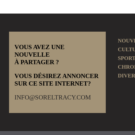
NOUV
VOUS AVEZ UNE
CULT
NOUVELLE
SPOR
À PARTAGER ?
CHRO
VOUS DÉSIREZ ANNONCER
DIVER
SUR CE SITE INTERNET?
INFO@SORELTRACY.COM