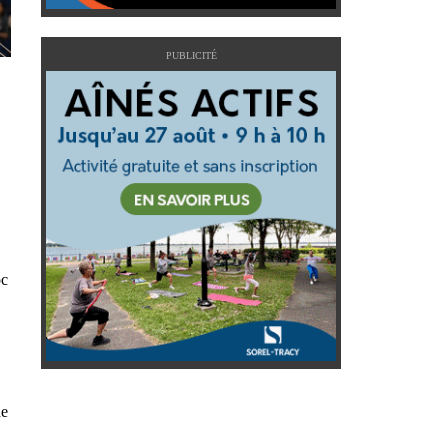
PUBLICITÉ
oc
de