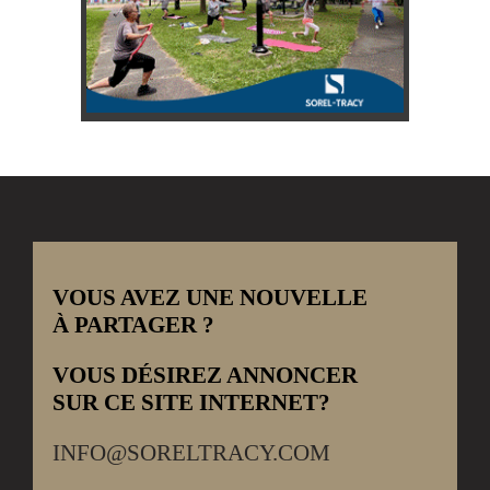
VOUS AVEZ UNE NOUVELLE
À PARTAGER ?
VOUS DÉSIREZ ANNONCER
SUR CE SITE INTERNET?
INFO@SORELTRACY.COM