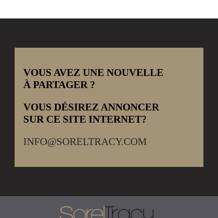
VOUS AVEZ UNE NOUVELLE
À PARTAGER ?
VOUS DÉSIREZ ANNONCER
SUR CE SITE INTERNET?
INFO@SORELTRACY.COM