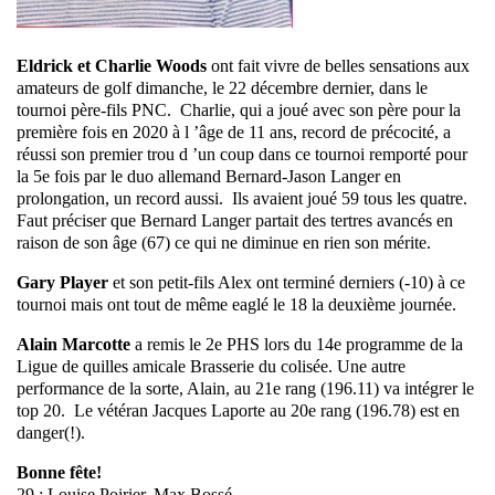
Eldrick et Charlie Woods
ont fait vivre de belles sensations aux
amateurs de golf dimanche, le 22 décembre dernier, dans le
tournoi père-fils PNC. Charlie, qui a joué avec son père pour la
première fois en 2020 à l ’âge de 11 ans, record de précocité, a
réussi son premier trou d ’un coup dans ce tournoi remporté pour
la 5e fois par le duo allemand Bernard-Jason Langer en
prolongation, un record aussi. Ils avaient joué 59 tous les quatre.
Faut préciser que Bernard Langer partait des tertres avancés en
raison de son âge (67) ce qui ne diminue en rien son mérite.
Gary Player
et son petit-fils Alex ont terminé derniers (-10) à ce
tournoi mais ont tout de même eaglé le 18 la deuxième journée.
Alain Marcotte
a remis le 2e PHS lors du 14e programme de la
Ligue de quilles amicale Brasserie du colisée. Une autre
performance de la sorte, Alain, au 21e rang (196.11) va intégrer le
top 20. Le vétéran Jacques Laporte au 20e rang (196.78) est en
danger(!).
Bonne fête!
29 : Louise Poirier, Max Bossé