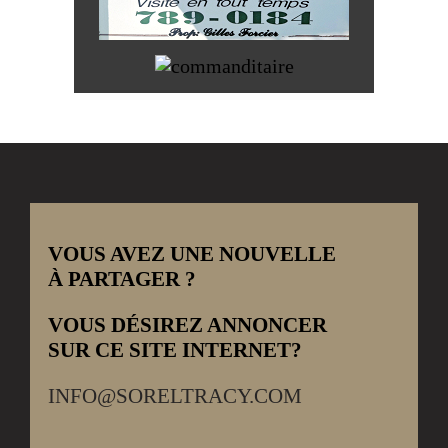
VOUS AVEZ UNE NOUVELLE
À PARTAGER ?
VOUS DÉSIREZ ANNONCER
SUR CE SITE INTERNET?
INFO@SORELTRACY.COM