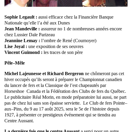
Sophie Legault :
aussi efficace chez la Financière Banque
Nationale qu’elle l’a été aux Dunes
Jean Mandeville :
assureur no 1 de nombreuses années encore
chez Lussier Dale Parizeau
Jeannine Lemay :
l’ombre de René (Cournoyer)
Lise Joyal :
une exposition de ses oeuvres
Vincent Guimond :
les traces de son père
Pêle–Mêle
Michel Lajeunesse et Richard Bergeron
ne chômeront pas cet
hiver occupés qu’ils seront à préparer le Championnat canadien
du lancer de fers et la Classique de l’est chapeautés par
Horseshoe Canada et la Fédération des Clubs de fers du Québec.
Le publicitaire Réal Morin, en mode préparatoire lui aussi, ne part
pas de chez lui sans son épaisse serviette. Le Club de fers Pointe–
aux–Pins, du 9 au 17 août 2025, sera le 5e de l’histoire depuis
1927, à présenter ce prestigieux événement qui se tiendra au
Centre Aussant.
La dernière fois que le centre Aussant
a servi pour un autre