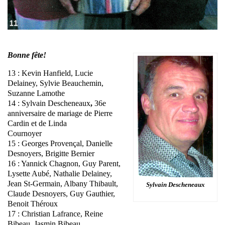
Bonne fête!
13 : Kevin Hanfield, Lucie
Delainey, Sylvie Beauchemin,
Suzanne Lamothe
14 : Sylvain Descheneaux
,
36e
anniversaire de mariage de Pierre
Cardin et de Linda
Cournoyer
15 : Georges Provençal, Danielle
Desnoyers, Brigitte Bernier
16 : Yannick Chagnon, Guy Parent,
Lysette Aubé, Nathalie Delainey,
Jean St-Germain, Albany Thibault,
Sylvain Descheneaux
Claude Desnoyers, Guy Gauthier,
Benoit Théroux
17 : Christian Lafrance, Reine
Bibeau, Jasmin Bibeau