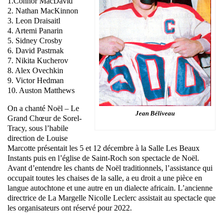
1.Connor MacDavid
2. Nathan MacKinnon
3. Leon Draisaitl
4. Artemi Panarin
5. Sidney Crosby
6. David Pastrnak
7. Nikita Kucherov
8. Alex Ovechkin
9. Victor Hedman
10. Auston Matthews
On a chanté Noël – Le
Jean Béliveau
Grand Chœur de Sorel-
Tracy, sous l’habile
direction de Louise
Marcotte présentait les 5 et 12 décembre à la Salle Les Beaux
Instants puis en l’église de Saint-Roch son spectacle de Noël.
Avant d’entendre les chants de Noël traditionnels, l’assistance qui
occupait toutes les chaises de la salle, a eu droit a une pièce en
langue autochtone et une autre en un dialecte africain. L’ancienne
directrice de La Margelle Nicolle Leclerc assistait au spectacle que
les organisateurs ont réservé pour 2022.