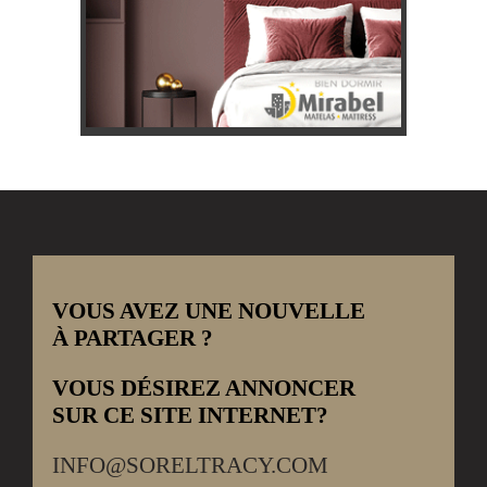
VOUS AVEZ UNE NOUVELLE
À PARTAGER ?
VOUS DÉSIREZ ANNONCER
SUR CE SITE INTERNET?
INFO@SORELTRACY.COM