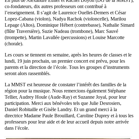
En plus de Alexandre Éthier et Rachel Doyon (DG de la MMST),
co-fondateurs, dix autres professeurs ont contribué à
l’enseignement. Il s’agit de Laurence Ouellet-Demers et César
Lopez-Cabana (violon), Nadya Rachok (violoncelle), Marilou
Lepage (Altos), Dominique Hébert (contrebasse), Nathalie Simard
(flûte Traversière), Suzie Nadeau (trombone), Marc Sauvé
(trompette), Martin Lavallée (percussions) et Louise Marcotte
(chorale).
Les cours se tiennent en semaine, après les heures de classes et le
lundi, 19 juin prochain, un premier concert est prévu, pour les
parents et la direction de l’école. Tous les groupes d’instruments
seront alors rassemblés.
La MMST est heureuse de constater l’intérêt des familles de la
région pour la musique. Nous remercions également Stéphane
Tellier, Audrey Houle (Aude-Ray) et Suzanne Joyal, pour leur
participation. Merci aux bénévoles tels que Julie Desrosiers,
Daniel Robitaille et Gisèle Landry. Et un grand merci à la
directrice Madame Paule Brouillard, Caroline Duprey et à tous les
professeurs pour leur aide et de leur accueil depuis notre arrivée
dans l’école.