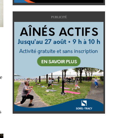
PUBLICITÉ
ie
s