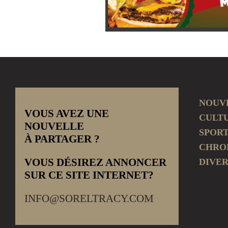
NOUV
VOUS AVEZ UNE
CULT
NOUVELLE
SPOR
À PARTAGER ?
CHRO
VOUS DÉSIREZ ANNONCER
DIVER
SUR CE SITE INTERNET?
INFO@SORELTRACY.COM