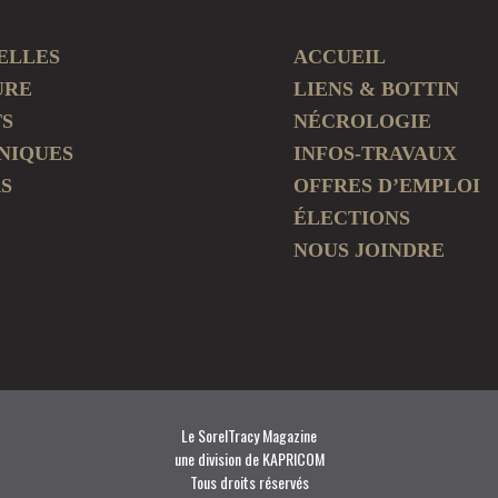
ELLES
ACCUEIL
URE
LIENS & BOTTIN
TS
NÉCROLOGIE
NIQUES
INFOS-TRAVAUX
S
OFFRES D’EMPLOI
ÉLECTIONS
NOUS JOINDRE
Le SorelTracy Magazine
une division de KAPRICOM
Tous droits réservés